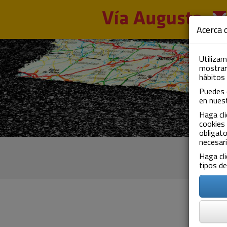
Pasar al contenido principal
Acerca d
Utilizam
mostrarl
hábitos
Puedes 
en nues
Haga cli
cookies 
obligato
necesari
Haga cli
tipos de