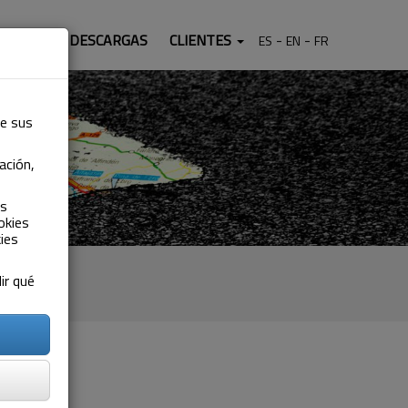
TACTO
DESCARGAS
CLIENTES
ES
EN
FR
de sus
ación,
as
okies
ies
ir qué