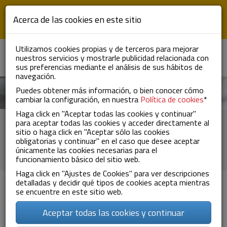
Pasar al contenido principal
Acerca de las cookies en este sitio
Utilizamos cookies propias y de terceros para mejorar
EN
FR
nuestros servicios y mostrarle publicidad relacionada con
ES
To
sus preferencias mediante el análisis de sus hábitos de
nav
navegación.
Puedes obtener más información, o bien conocer cómo
cambiar la configuración, en nuestra
Política de cookies
*
Haga click en "Aceptar todas las cookies y continuar"
Mujeres sobre ruedas.... ¡de
para aceptar todas las cookies y acceder directamente al
sitio o haga click en "Aceptar sólo las cookies
camión!
obligatorias y continuar" en el caso que desee aceptar
únicamente las cookies necesarias para el
funcionamiento básico del sitio web.
Haga click en "Ajustes de Cookies" para ver descripciones
detalladas y decidir qué tipos de cookies acepta mientras
se encuentre en este sitio web.
29/09/2021
Aceptar todas las cookies y continuar
Únicamente el 1% de conductores de vehículos pesados son
mujeres