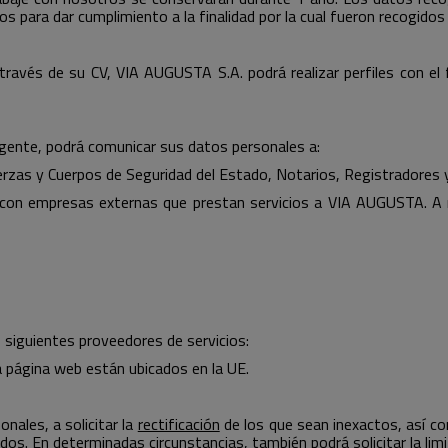
para dar cumplimiento a la finalidad por la cual fueron recogidos o
 través de su CV, VIA AUGUSTA S.A. podrá realizar perfiles con el 
igente, podrá comunicar sus datos personales a:
uerzas y Cuerpos de Seguridad del Estado, Notarios, Registradores 
on empresas externas que prestan servicios a VIA AUGUSTA. A m
s siguientes proveedores de servicios:
 página web están ubicados en la UE.
nales, a solicitar la
rectificación
de los que sean inexactos, así c
dos. En determinadas circunstancias, también podrá solicitar la
lim