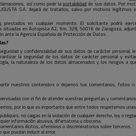
eclamaciones, así como pedir la
portabilidad
de sus datos. Por motiv
USTA S.A. dejará de tratarlos, salvo por motivos legítimos imp
s
prestados en cualquier momento. El solicitante podrá ejerc
as situadas en Autopista A2, Km. 328, 50016 de Zaragoza, adjunt
ión ante la Agencia Española de Protección de Datos.
das?
eguridad y confidencialidad de sus datos de carácter personal,
arantizar la seguridad de los datos de carácter personal y evita
logía, la naturaleza de los datos almacenados y los riesgos a 
artir nuestros contenidos o dejarnos tus comentarios, fotos o v
rvisadas con el fin de atender vuestras preguntas y comentarios 
temos, por lo que es importante que entre todos respetemos unas
ubliques, no caigas en la violación de cualquier derecho, ley o regl
ualquier información abusiva, difamatoria u obscena.
omentarios ilícitos, ofensivos o discriminatorios sobre terceros.
que puedan inducir al error.