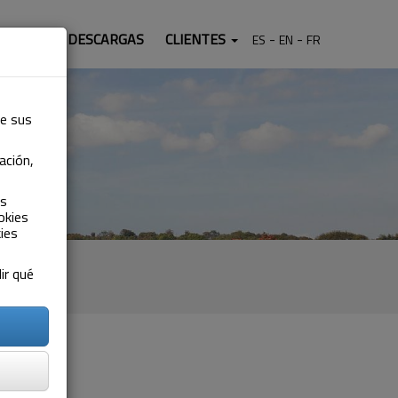
TACTO
DESCARGAS
CLIENTES
ES
EN
FR
de sus
ación,
as
okies
ies
ir qué