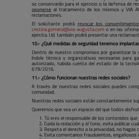
se conservarán para el ejercicio o la defensa de r
oponerse
al tratamiento de los mismos y VIA AUG
reclamaciones.
El solicitante podrá
revocar los consentimiento
cristina.gomera@via-augusta.com
o en las oficin
ejercita. Ud. también podrá presentar una reclamac
10.- ¿Qué medidas de seguridad tenemos implanta
Dentro de nuestro compromiso por garantizar la s
índole técnica y organizativas necesarias para g
autorizado, habida cuenta del estado de la tecno
679/2016.
11.- ¿Cómo funcionan nuestras redes sociales?
A través de nuestras redes sociales puedes comp
comunidad.
Nuestras redes sociales están constantemente supe
Queremos que sea un espacio del que todos disfru
Tú eres el responsable de los contenidos que p
Cuida la redacción y el tono, evita publicar c
Respeta el derecho a la privacidad, no hagas c
Evita comentarios fraudulentos, engañosos o 