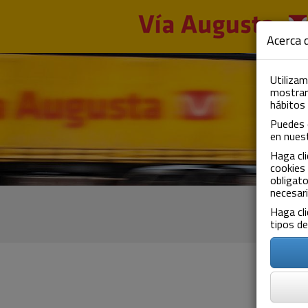
Pasar al contenido principal
Acerca d
Utilizam
mostrarl
hábitos
Puedes 
en nues
Haga cli
cookies 
obligato
necesari
Haga cli
tipos de