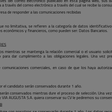
vés del correo electrónico publicado en esta página web, sus d
 a través del correo electrónico a través del cual se recibe la consu
resa de responder a las comunicaciones recibidas
 no limitativa, se refieren a la categoría de datos identificati
tos económicos y financieros, como pueden ser: Datos Bancarios.
RES
 mientras se mantenga la relación comercial o el usuario solicite
para dar cumplimiento a las obligaciones legales. Una vez pres
e comunicaciones comerciales, en caso de que los haya autoriza
or el candidato serán conservados durante 1 año.
 serán conservados mientras dure el proceso de selección. Una vez 
y VIA AUGUSTA S.A. quiera conservar su CV le pediremos su consen
B
abaje con nosotros se conservarán durante 1 año. Los datos reco