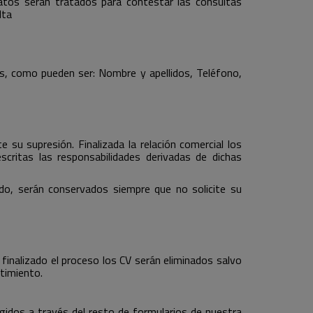
atos serán tratados para contestar las consultas
lta
vos, como pueden ser: Nombre y apellidos, Teléfono,
 su supresión. Finalizada la relación comercial los
critas las responsabilidades derivadas de dichas
do, serán conservados siempre que no solicite su
finalizado el proceso los CV serán eliminados salvo
timiento.
gidos a través del resto de formularios de nuestra