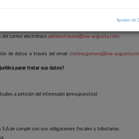
do en el Reglamento General de Protección de datos (RGPD 2016/
orma a los usuarios de la página web
www.via-augusta.com:
s datos?
Ajustes de 
 efectos de notificaciones en Autopista A2, Km. 328, 50016 de Z
del correo electrónico
administracion@via-augusta.com
.
ión de datos a través del email
cristina.gomera@via-augusta.c
urídica parar tratar sus datos?
tuales a petición del interesado (presupuestos)
S.A.de cumplir con sus obligaciones fiscales y tributarias
sa