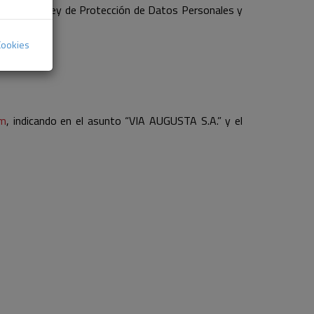
679) y la Ley de Protección de Datos Personales y
Cookies
aragoza.
om
, indicando en el asunto “VIA AUGUSTA S.A.” y el