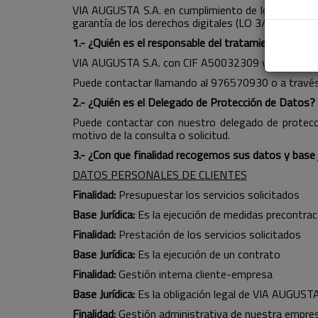
VIA AUGUSTA S.A. en cumplimiento de lo estableci
garantía de los derechos digitales (LO 3/2018), inf
1.- ¿Quién es el responsable del tratamiento de su
VIA AUGUSTA S.A. con CIF A50032309 y domicilio a
Puede contactar llamando al 976570930 o a través 
2.- ¿Quién es el Delegado de Protección de Datos?
Puede contactar con nuestro delegado de protecc
motivo de la consulta o solicitud.
3.- ¿Con que finalidad recogemos sus datos y base j
DATOS PERSONALES DE CLIENTES
Finalidad:
Presupuestar los servicios solicitados
Base Jurídica:
Es la ejecución de medidas precontrac
Finalidad:
Prestación de los servicios solicitados
Base Jurídica:
Es la ejecución de un contrato
Finalidad:
Gestión interna cliente-empresa
Base Jurídica:
Es la obligación legal de VIA AUGUSTA 
Finalidad:
Gestión administrativa de nuestra empre